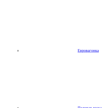
Евровагонка
Половая доска