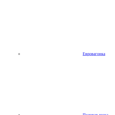
Евровагонка
Половая доска