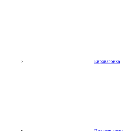
Евровагонка
Половая доска