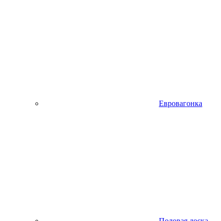
Евровагонка
Половая доска