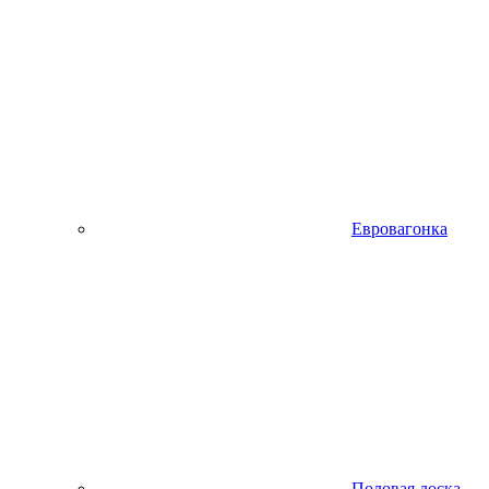
Евровагонка
Половая доска